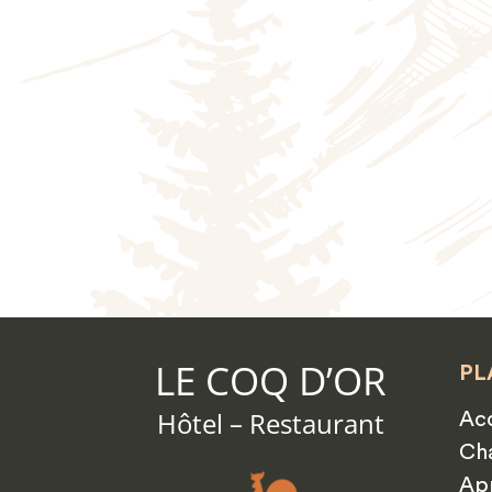
Welcome to WordPress. This is your first p
LE COQ D’OR
PL
Hôtel – Restaurant
Acc
Ch
App