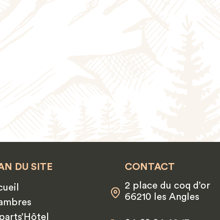
ost....
AN DU SITE
CONTACT
2 place du coq d’or
ueil
66210 les Angles
ambres
arts’Hôtel