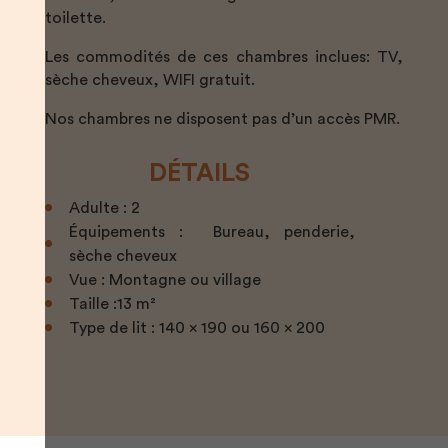
toilette.
Les commodités de ces chambres inclues: TV,
sèche cheveux, WIFI gratuit.
Nos chambres ne disposent pas d’un accès PMR.
DÉTAILS
Adulte : 2
Équipements : Bureau, penderie,
sèche cheveux
Vue : Montagne ou village
Taille :13 m²
Type de lit : 140 x 190 ou 160 x 200