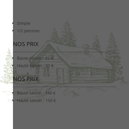
Simple
1/2 pension
NOS PRIX
Basse saison :
82 €
Haute saison :
92 €
NOS PRIX
Basse saison :
140 €
Haute saison :
150 €